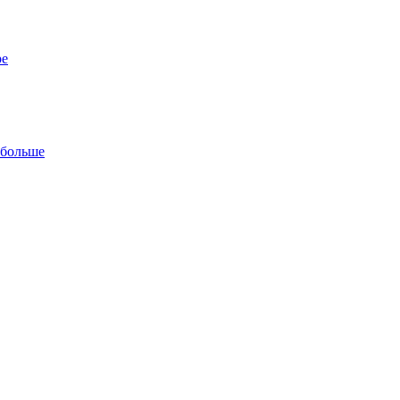
ре
 больше