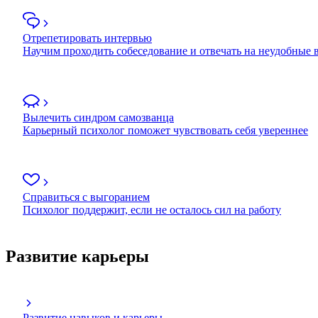
Отрепетировать интервью
Научим проходить собеседование и отвечать на неудобные
Вылечить синдром самозванца
Карьерный психолог поможет чувствовать себя увереннее
Справиться с выгоранием
Психолог поддержит, если не осталось сил на работу
Развитие карьеры
Развитие навыков и карьеры