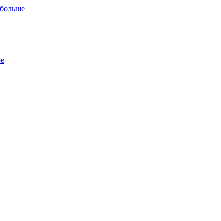
 больше
ре